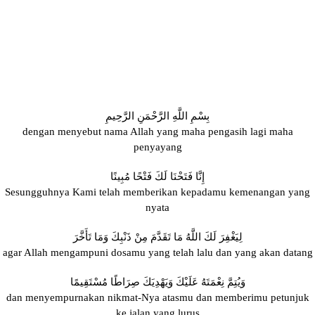
بِسْمِ اللَّهِ الرَّحْمَنِ الرَّحِيمِ
dengan menyebut nama Allah yang maha pengasih lagi maha
penyayang
إِنَّا فَتَحْنَا لَكَ فَتْحًا مُبِينًا
Sesungguhnya Kami telah memberikan kepadamu kemenangan yang
nyata
لِيَغْفِرَ لَكَ اللَّهُ مَا تَقَدَّمَ مِنْ ذَنْبِكَ وَمَا تَأَخَّرَ
agar Allah mengampuni dosamu yang telah lalu dan yang akan datang
وَيُتِمَّ نِعْمَتَهُ عَلَيْكَ وَيَهْدِيَكَ صِرَاطًا مُسْتَقِيمًا
dan menyempurnakan nikmat-Nya atasmu dan memberimu petunjuk
ke jalan yang lurus