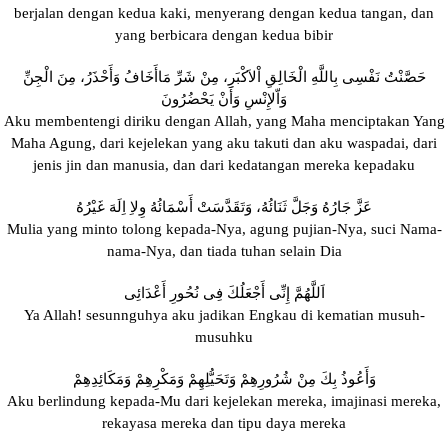
berjalan dengan kedua kaki, menyerang dengan kedua tangan, dan
yang berbicara dengan kedua bibir
حَصَّنْتُ نَفْسِى بِاللَّهِ الْخَالِقِ اْلاَكْبَرِ، مِنْ شَرِّ مَاأَخَافُ وَأَحْذَرُ، مِنَ الْجِنِّ
وَاّلإِنْسِ وَأَنْ يَحْضُرُونَ
Aku membentengi diriku dengan Allah, yang Maha menciptakan Yang
Maha Agung, dari kejelekan yang aku takuti dan aku waspadai, dari
jenis jin dan manusia, dan dari kedatangan mereka kepadaku
عَزَّ جَارُهُ وَجَلَّ ثَنَائُهُ، وَتَقَدَّسَتْ أَسْمَائُهُ وِلاِ اِلَهَ غَيْرُهُ
Mulia yang minto tolong kepada-Nya, agung pujian-Nya, suci Nama-
nama-Nya, dan tiada tuhan selain Dia
اَللَّهُمَّ إِنِّى أَجْعَلُكَ فِى نُحُورِ أَعْدَائِى
Ya Allah! sesunnguhya aku jadikan Engkau di kematian musuh-
musuhku
وَأَعُوذُ بِكَ مِنْ شُرُورِهِمْ وَتَحَيُّلِهِمْ وَمَكْرِهِمْ وَمَكَائِدِهِمْ
Aku berlindung kepada-Mu dari kejelekan mereka, imajinasi mereka,
rekayasa mereka dan tipu daya mereka