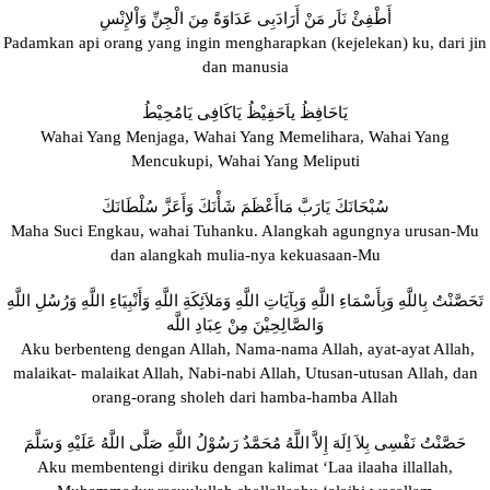
أَطْفِئْ نَاَر مَنْ أَرَادَبِى عَدَاوَةً مِنَ الْجِنِّ وَاْلإِنْسِ
Padamkan api orang yang ingin mengharapkan (kejelekan) ku, dari jin
dan manusia
يَاحَافِظُ ياَحَفِيْظُ يَاكَافِى يَامُحِيْطُ
Wahai Yang Menjaga, Wahai Yang Memelihara, Wahai Yang
Mencukupi, Wahai Yang Meliputi
سُبْحَانَكَ يَارَبَّ مَاأَعْظَمَ شَأْنَكَ وَأَعَزَّ سُلْطَانَكَ
Maha Suci Engkau, wahai Tuhanku. Alangkah agungnya urusan-Mu
dan alangkah mulia-nya kekuasaan-Mu
تَحَصَّنْتُ بِاللَّهِ وَبِأَسْمَاءِ اللَّهِ وَبِآيَاتِ اللَّهِ وَمَلاَئِكَةِ اللَّهِ وَأَنْبِيَاءِ اللَّهِ وَرُسُلِ اللَّهِ
وَالصَّالِحِيْنَ مِنْ عِبَادِ اللَّه
Aku berbenteng dengan Allah, Nama-nama Allah, ayat-ayat Allah,
malaikat- malaikat Allah, Nabi-nabi Allah, Utusan-utusan Allah, dan
orang-orang sholeh dari hamba-hamba Allah
حَصَّنْتُ نَفْسِى بِلاَ اِلَهَ إِلاَّ اللَّهُ مُحَمَّدٌ رَسُوْلُ اللَّهِ صَلَّى اللَّهُ عَلَيْهِ وَسَلَّمَ
Aku membentengi diriku dengan kalimat ‘Laa ilaaha illallah,