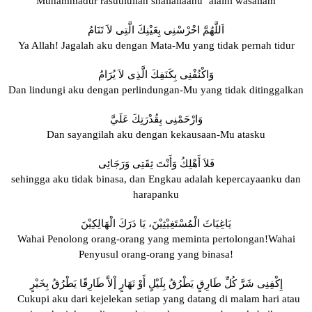
Muhammadur rasuulullah shallallaahu ‘alaihi wasallam
اَللَّهُمَّ احْرْسْنِى بِعَيْنِكَ الَّتِى لاَ تَنَامُ
Ya Allah! Jagalah aku dengan Mata-Mu yang tidak pernah tidur
وَاكْنُفْنِى بِكَنَفِكَ الَّذِى لاَ يُرَامُ
Dan lindungi aku dengan perlindungan-Mu yang tidak ditinggalkan
وَارْحَمْنِى بِقُدْرَتِكَ عَلَيَّ
Dan sayangilah aku dengan kekausaan-Mu atasku
فَلاَ أَهْلِكُ وَأَنْتَ ثِقَتِى وَرَجَائِى
sehingga aku tidak binasa, dan Engkau adalah kepercayaanku dan
harapanku
يَاغِيَاثَ الْمُسْتَغِيْثِيْنَ، يَا دَرَكَ الْهَالِكِيْنَ
Wahai Penolong orang-orang yang meminta pertolongan!Wahai
Penyusul orang-orang yang binasa!
إِكْفِنِى شَرَّ كُلِّ طَارِقٍ يَطْرُقُ بِلَيْلٍ أَوْ نَهَارٍ إْلاَّ طَارِقًا يَطْرُقُ بِخَيْرٍ
Cukupi aku dari kejelekan setiap yang datang di malam hari atau