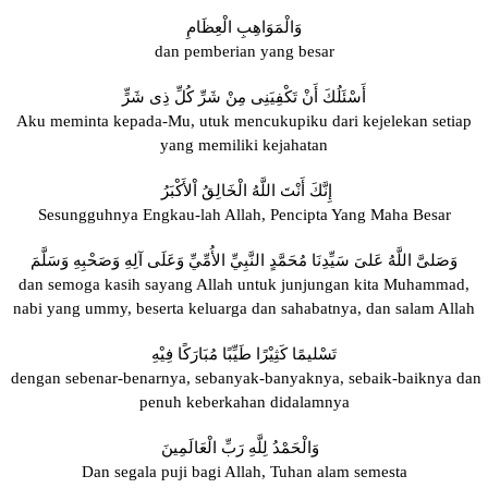
وَالْمَوَاهِبِ الْعِظَامِ
dan pemberian yang besar
أَسْئَلُكَ أَنْ تَكْفِيَنِى مِنْ شَرِّ كُلِّ ذِى شَرٍّ
Aku meminta kepada-Mu, utuk mencukupiku dari kejelekan setiap
yang memiliki kejahatan
إِنَّكَ أَنْتَ اللَّهُ الْخَالِقُ اْلأَكْبَرُ
Sesungguhnya Engkau-lah Allah, Pencipta Yang Maha Besar
وَصَلىَّ اللَّهُ عَلىَ سَيِّدِنَا مُحَمَّدٍ النَّبِيِّ الأُمِّيِّ وَعَلَى آلِهِ وَصَحْبِهِ وَسَلَّمَ
dan semoga kasih sayang Allah untuk junjungan kita Muhammad,
nabi yang ummy, beserta keluarga dan sahabatnya, dan salam Allah
تَسْليمًا كَثِيْرًا طَيِّبًا مُبَارَكًا فِيْهِ
dengan sebenar-benarnya, sebanyak-banyaknya, sebaik-baiknya dan
penuh keberkahan didalamnya
وَالْحَمْدُ لِلَّهِ رَبِّ الْعَالَمِينَ
Dan segala puji bagi Allah, Tuhan alam semesta