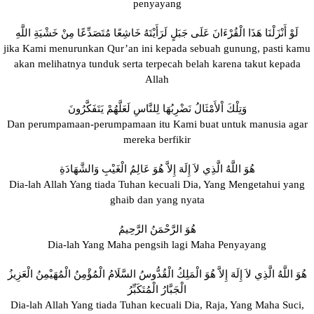
penyayang
لَوْ أَنْزَلْنَا هَذَا الْقُرْءَانَ عَلَى جَبَلٍ لَرَأَيْتَهُ خَاشِعًا مُتَصَدِّعًا مِنْ خَشْيَةِ اللَّهِ
jika Kami menurunkan Qur’an ini kepada sebuah gunung, pasti kamu
akan melihatnya tunduk serta terpecah belah karena takut kepada
Allah
وَتِلْكَ اْلأَمْثَالُ نَضْرِبُهَا لِلنَّاسِ لَعَلَّهُمْ يَتَفَكَّرُونَ
Dan perumpamaan-perumpamaan itu Kami buat untuk manusia agar
mereka berfikir
هُوَ اللَّهُ الَّذِي لاَ إِلَهَ إِلاَّ هُوَ عَالِمُ الْغَيْبِ وَالشَّهَادَةِ
Dia-lah Allah Yang tiada Tuhan kecuali Dia, Yang Mengetahui yang
ghaib dan yang nyata
هُوَ الرَّحْمَنُ الرَّحِيمُ
Dia-lah Yang Maha pengsih lagi Maha Penyayang
هُوَ اللَّهُ الَّذِي لاَ إِلَهَ إِلاَّ هُوَ الْمَلِكُ الْقُدُّوسُ السَّلَامُ الْمُؤْمِنُ الْمُهَيْمِنُ الْعَزِيزُ
الْجَبَّارُ الْمُتَكَبِّرُ
Dia-lah Allah Yang tiada Tuhan kecuali Dia, Raja, Yang Maha Suci,