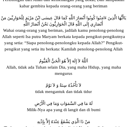
kabar gembira kepada orang-orang yang beriman
يَاأَيُّهَا الَّذِينَ ءَامَنُوا كُونُوا أَنْصَارَ اللَّهِ كَمَا قَالَ عِيسَى ابْنُ مَرْيَمَ لِلْحَوَارِيِّينَ مَنْ
أَنْصَارِي إِلَى اللَّهِ قَالَ الْحَوَارِيُّونَ نَحْنُ أَنْصَارُ اللَّهِ
Wahai orang-orang yang beriman, jadilah kamu penolong-penolong
Allah seperti Isa putra Maryam berkata kepada pengikut-pengikutnya
yang setia: “Siapa penolong-penolongku kepada Allah?” Pengikut-
pengikut yang setia itu berkata: Kamilah penolong-penolong Allah
اَللَّهُ لاَ إِلَهَ إِلاَّ هُوَ الْحَيُّ الْقَيُّومُ
Allah, tidak ada Tuhan selain Dia, yang maha Hidup, yang maha
mengurus
لاَ تَأْخُذُهُ سِنَةٌ وَ لاَ نَوْمٌ
tidak mengantuk dan tidak tidur
لَهُ مَا فِي السَّمَوَاتِ وَمَا فِي الْأَرْضِ
Milik-Nya apa yang di langit dan di bumi
مَنْ ذَا الَّذِي يَشْفَعُ عِنْدَهُ إِلاَّ بِإِذْنِهِ