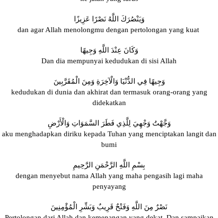
وَيَنْصُرَكَ اللَّهُ نَصْرًا عَزِيزًا
dan agar Allah menolongmu dengan pertolongan yang kuat
وَكَانَ عِنْدَ اللَّهِ وَجِيهًا
Dan dia mempunyai kedudukan di sisi Allah
وَجِيهًا فِي الدُّنْيَا وَالْآخِرَةِ وَمِنَ الْمُقَرَّبِينَ
kedudukan di dunia dan akhirat dan termasuk orang-orang yang
didekatkan
وَجَّهْتُ وَجْهِيَ لِلَّذِي فَطَرَ السَّمَوَاتِ وَالْأَرْضِ
aku menghadapkan diriku kepada Tuhan yang menciptakan langit dan
bumi
بِسْمِ اللَّهِ الرَّحْمَنِ الرَّحِيمِ
dengan menyebut nama Allah yang maha pengasih lagi maha
penyayang
نَصْرٌ مِنَ اللَّهِ وَفَتْحٌ قَرِيبٌ وَبَشِّرِ الْمُؤْمِنِينَ
Pertolongan dari Allah dan kemenangan yang dekat, Dan sampaikan