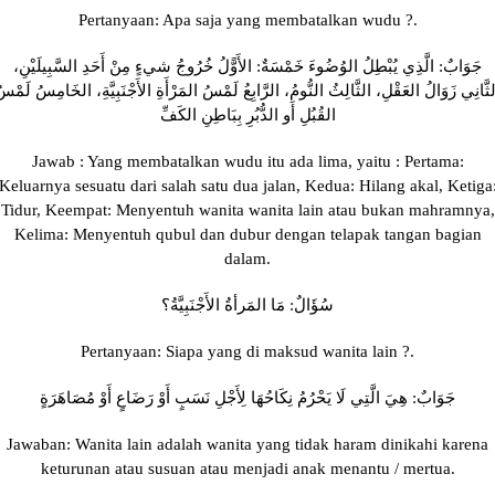
Pertanyaan: Apa saja yang membatalkan wudu ?.
جَوَابٌ: الَّذِي يُبْطِلُ الوُضُوءَ خَمْسَةٌ: الأَوًّلُ خُرُوجُ شيءٍ مِنْ أَحَدِ السَّبِيلَيْنِ،
ثَّانِي زَوَالُ العَقْلِ، الثَّالِثُ النُّومُ، الرَّابِعُ لَمْسُ المَرْأَةِ الأَجْنَبِيَّةِ، الخَامِسُ لَمْس
القُبُلِ أَو الدُّبُرِ بِبَاطِنِ الكَفِّ
Jawab : Yang membatalkan wudu itu ada lima, yaitu : Pertama:
Keluarnya sesuatu dari salah satu dua jalan, Kedua: Hilang akal, Ketiga
Tidur, Keempat: Menyentuh wanita wanita lain atau bukan mahramnya,
Kelima: Menyentuh qubul dan dubur dengan telapak tangan bagian
dalam.
سُؤَالٌ: مَا المَرأةُ الأَجْنَبِيَّةُ؟
Pertanyaan: Siapa yang di maksud wanita lain ?.
جَوَابٌ: هِيَ الَّتِي لَا يَحْرُمُ نِكَاحُهَا لِأَجْلِ نَسَبٍ أَوْ رَضَاعٍ أَوْ مُصَاهَرَةٍ
Jawaban: Wanita lain adalah wanita yang tidak haram dinikahi karena
keturunan atau susuan atau menjadi anak menantu / mertua.