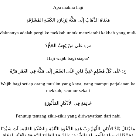
Apa makna haji
مَعْنَاهُ الذَّهَابُ إِلَى مَكَّةَ لِزِيَارَةِ الكَعْبَةِ المُشَرَّفَةِ
Maknanya adalah pergi ke mekkah untuk menziarahi kakbah yang muli
س: عَلَى مَنْ يَجِبُ الحَجُّ؟
Haji wajib bagi siapa?
ج: عَلَى كُلِّ مُسْلِمٍ غَنِيٍّ قَادِرٍ عَلَى السَّفَرِ إِلَى مَكَّةَ فِي العُمْرِ مَرَّةً
Wajib bagi setiap orang muslim yang kaya, yang mampu perjalanan ke
mekkah, seumur sekali
خَاتِمَةٍ فِي الأَذْكَارِ المَأْثُورَةِ
Penutup tentang zikir-zikir yang diriwayatkan dari nabi
مَا يُقَالُ بَعْدُ الأَذَانِ: اللَّهُمَّ رَبّ هَذِهِ الدَّعْوَةِ التَّامَّةِ وَالصَّلَاةِ القَائِمَةِ آتِ سَيِّدِنَا
مُحَمَّدًا الوَسِيلَةَ وَالْفَضِيلَة وَالشَّرَفَ وَالدَّرَجَةَ العَالِيَةَ الرَّفِيعَةَ وَابْعَثْهُ المَقَامَ