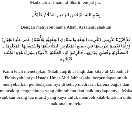
Madzhab al-Imam al-Shafii -empat juz-
بِسْمِ اللهِ الرَّحْمَنِ الرَّحِيمِ السَّلَامُ عَلَيْكُم
Dengan menyebut nama Allah, Assalamualaikum
قَدْ قَرَّرْنَا تَدْرِيسَ (تَقْرِيبِ الفِقْهِ وَالمَبَادِئِ الفِقْهِيَّةِ لِلأُسْتَاذِ عُمَر عَبْدِ الجَبَارِ)
وَرَأَيْنَا تَعْمِيمَ تَدْرِيسِهَا فِي جَمِيعِ المَدَارِسِ لِصَلَاحِيَّتِهَا وَاسْتِيعَابِهَا المَعْلُومَاتِ
المَطْلُوبَةِ وَحُسْنِ عِبَارَتِهَا، فَالزِمُوا آبَاءَ الطَّلَبَةِ الأَغْنِيَاءِ بِشِرَاءِ هَذِهِ الكُتُبِ
لِأَبْنَائِهِم
Kami telah menetapkan (kitab Taqrib al-Fiqh dan kitab al-Mabadi al-
Fiqhiyyah karya Ustadz Umar Abd Jabbar) aku berpendapat untuk
menyebarkan pembelajarannya di setiap madrasah karena bagus dan
mencakup pengetahuan yang dibutuhkan dan baik ungkapannya. Mak
wajibkan orang tua murid yang kaya untuk membeli kitab-kitab ini untu
anak-anak mereka.