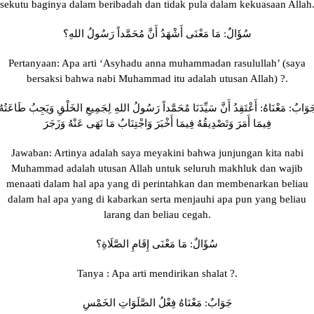
sekutu baginya dalam beribadah dan tidak pula dalam kekuasaan Allah
سُؤَالٌ: مَا مَعْنَى أَشْهَدُ أَنَّ مُحَمَّداً رَسُولُ اللهِ؟
Pertanyaan: Apa arti ‘Asyhadu anna muhammadan rasulullah’ (saya
bersaksi bahwa nabi Muhammad itu adalah utusan Allah) ?.
َوَابٌ: مَعْنَاهُ: أَعْتَقِدُ أَنَّ سَيِّدَنَا مُحَمَّداً رَسُولُ اللهِ لِجَمِيعِ الخَلْقِ وَيَجِبُ طَاعَتُهُ
فِيمَا أَمَرَ وَتَصْدِيقُهُ فِيمَا أَخْبَرَ وَاجْتِنَابُ مَا نَهَى عَنْهُ وَزَجَرَ
Jawaban: Artinya adalah saya meyakini bahwa junjungan kita nabi
Muhammad adalah utusan Allah untuk seluruh makhluk dan wajib
menaati dalam hal apa yang di perintahkan dan membenarkan beliau
dalam hal apa yang di kabarkan serta menjauhi apa pun yang beliau
larang dan beliau cegah.
سُؤَالٌ: مَا مَعْنَى إِقَامِ الصَّلَاةِ؟
Tanya : Apa arti mendirikan shalat ?.
جَوَابٌ: مَعْنَاهُ فِعْلُ الصَّلَوَاتِ الخَمْسِ