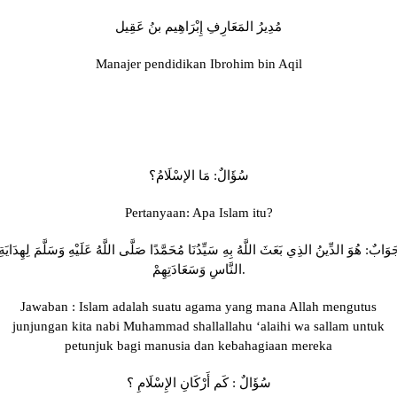
مُدِيرُ المَعَارِفِ إِبْرَاهِيم بنُ عَقِيل
Manajer pendidikan Ibrohim bin Aqil
سُؤَالٌ: مَا الإسْلَامُ؟
Pertanyaan: Apa Islam itu?
َوَابٌ: هُوَ الدِّينُ الذِي بَعَثَ اللَّهُ بِهِ سَيِّدُنَا مُحَمَّدًا صَلَّى اللَّهُ عَلَيْهِ وَسَلَّمَ لِهِدَايَةِ
النَّاسِ وَسَعَادَتِهِمْ.
Jawaban : Islam adalah suatu agama yang mana Allah mengutus
junjungan kita nabi Muhammad shallallahu ‘alaihi wa sallam untuk
petunjuk bagi manusia dan kebahagiaan mereka
سُؤَالٌ : كَم أَرْكَانِ الإِسْلَامِ ؟