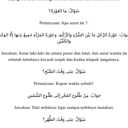
سُؤَالٌ: مَا العَوْرَةُ؟
Pertanyaan: Apa aurat itu ?.
وَابٌ: عَوْرَةُ الرَّجُلِ مَا بَيْنَ السُّرَّةِ وَالرُّكْبَةِ، وَعَوْرَةُ المَرْأةِ جَمِيعُ بَدَنِهَا إِلَّا الوَجْه
وَالكَفَّيْنِ
Jawaban: Aurat laki-laki itu antara pusar dan lutut, dan aurat wanita itu
seluruh tubuhnya kecuali wajah dan kedua telapak tangannya.
سُؤَالٌ: مَتَى وَقْتُ الصُّبْحِ؟
Pertanyaan: Kapan waktu subuh?.
جَوَابٌ: مِنْ طُلُوعِ الفَجْرِ إِلَى طُلُوعِ الشَّمْسِ
Jawaban: Dari terbitnya fajar sampai terbitnya matahari.
سُؤَالٌ: مَتَى وَقْتُ الظُّهْرِ؟