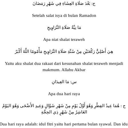
ج: بَعْدَ صَلَاةِ العِشَاءِ فِي شَهْرِ رَمَضَانَ
Setelah salat isya di bulan Ramadon
مَا نِيَّةُ صَلَاةِ التَّرَاوِيحِ
Apa niat shalat teraweh
هِيَ أَصْلِيٌّ رَكْعَتَيْنِ مِنْ سُنَّةِ صَلَاةِ التَّرَاوِيحِ مَأْمُومًا اللَّهُ أَكْبَرُ
Yaitu aku shalat dua rakaat dari kesunahan shalat teraweh menjadi
makmum. Allahu Akbar
س: مَا العِيدَانِ
Apa dua hari raya
ج : هُمَا عِيدُ الفِطْرِ وَهُوَ أَوَّلُ يَوْمِ مِنْ شَهْرِ شَوَّالٍ وَعِيدِ الأَضْحَى وَهُوَ اليَوْمُ
العَاشِرُ مِنْ شَهْرٍ ذِي الحِجَّةِ
Dua hari raya adalah: idul fitri yaitu hari pertama bulan syawal. Dan idu