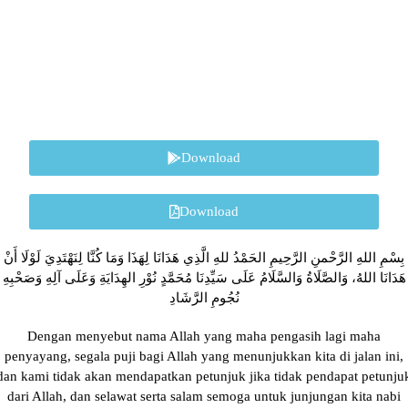
Download
Download
بِسْمِ اللهِ الرَّحْمنِ الرَّحِيمِ الحَمْدُ للهِ الَّذِي هَدَانَا لِهَذَا وَمَا كُنَّا لِنَهْتَدِيَ لَوْلَا أَنْ
هَدَانَا اللهُ، وَالصَّلَاةُ وَالسَّلَامُ عَلَى سَيِّدِنَا مُحَمَّدٍ نُوْرِ الهِدَايَةِ وَعَلَى آلِهِ وَصَحْبِهِ
نُجُومِ الرَّشَادِ
Dengan menyebut nama Allah yang maha pengasih lagi maha
penyayang, segala puji bagi Allah yang menunjukkan kita di jalan ini,
dan kami tidak akan mendapatkan petunjuk jika tidak pendapat petunju
dari Allah, dan selawat serta salam semoga untuk junjungan kita nabi