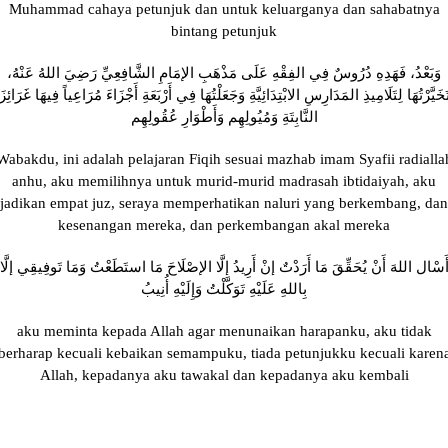
Muhammad cahaya petunjuk dan untuk keluarganya dan sahabatnya
bintang petunjuk
وَبَعْدُ، فَهَدِهِ دُرُوسٌ فِي الفِقْهِ عَلَى مَذْهَبِ الإمَامِ الشَّافِعِيِّ رَضِيَ اللهُ عَنْهُ،
َخَيَّرْتُهَا لِتَلَامِيذِ المَدَارِسِ الابْتِدَائِيَّةِ وَجَعَلْتُهَا فِي أَرْبَعَةِ أَجْزَاءَ مُرَاعِياً فِيهَا غَرَائِزَ
النَّابِتَةِ وَمُيُولِهِم وَأَطْوَارِ عُقُولِهِم
Wabakdu, ini adalah pelajaran Fiqih sesuai mazhab imam Syafii radialla
anhu, aku memilihnya untuk murid-murid madrasah ibtidaiyah, aku
jadikan empat juz, seraya memperhatikan naluri yang berkembang, dan
kesenangan mereka, dan perkembangan akal mereka
َسْال اللهَ أَنْ يُحَقِّقَ مَا أَرَدْتٌ إنْ أَرِيدُ إلَّا الإصْلَاحَ مَا استَطَعْتُ وَمَا تَوفِيقِي إلَّا
بِاللهِ عَلَيْهِ تَوَكَّلْتُ وَإِلَيْهِ أُنِيبُ
aku meminta kepada Allah agar menunaikan harapanku, aku tidak
berharap kecuali kebaikan semampuku, tiada petunjukku kecuali karen
Allah, kepadanya aku tawakal dan kepadanya aku kembali