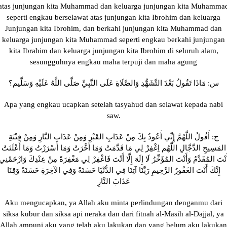
atas junjungan kita Muhammad dan keluarga junjungan kita Muhamma
seperti engkau berselawat atas junjungan kita Ibrohim dan keluarga
Junjungan kita Ibrohim, dan berkahi junjungan kita Muhammad dan
keluarga junjungan kita Muhammad seperti engkau berkahi junjungan
kita Ibrahim dan keluarga junjungan kita Ibrohim di seluruh alam,
sesungguhnya engkau maha terpuji dan maha agung
س: مَاذَا تَقُولُ بَعْدَ التَّشَهُّدِ وَالصَّلَاةِ عَلَى النَّبِيِّ صَلَّى اللَّهُ عَلَيْهِ وَسَلَّيم؟
Apa yang engkau ucapkan setelah tasyahud dan selawat kepada nabi
saw.
ج: أَقُولُ اللَّهُمَّ إِنِّي أَعُوذُ بِكَ مِنْ عَذَابِ القَبْرِ وَمِنْ عَذَابِ النَّارِ وَمِنْ فِتْنَةِ
المَسِيحِ الدَّجَّالِ اللَّهُم اِغْفِرْ لِي مَا قَدَّمَتُ وَمَا أَخَّرَتُ وَمَا أَسْرَرْتُ وَمَا أَعْلَنَتُ
َنْتَ المُقَدَّمُ وَأَنْتَ المُؤَخِّرُ لَا إِلَهَ إِلَّا أَنْتَ فَاغْفِرْ لِي مَغْفِرَةً مِنْ عِنْدِكَ وَارْحَمْنِي
إِنَّكَ أَنْتَ الغَفُورُ الرَّحِيمِ رَبَّنَا آتِنَا فِي الدُّنْيَا حَسَنَةً وَفِي الآخِرَةِ حَسَنَةً وَقِنَا
عَذَابَ النَّارِ
Aku mengucapkan, ya Allah aku minta perlindungan denganmu dari
siksa kubur dan siksa api neraka dan dari fitnah al-Masih al-Dajjal, ya
Allah ampuni aku yang telah aku lakukan dan yang belum aku lakukan