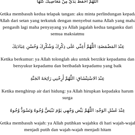
اللَّهُمَّ احْفَظْ يَدَيَّ مِنْ مَعَاصِيكَ كُلَّهَا
Ketika membasuh kedua telapak tangan: aku minta perlindungan kepad
Allah dari setan yang terkutuk dengan menyebut nama Allah yang mah
pengasih lagi maha penyayang ya Allah jagalah kedua tanganku dari
semua maksiatmu
عِنْدَ المَضْمَضَةِ: اللَّهُمَّ أَعِنِّي عَلَى ذِكْرِكَ وَشُكْرِكَ وَحُسْنِ عِبَادَتِكَ
Ketika berkumur: ya Allah tolonglah aku untuk berzikir kepadamu dan
bersyukur kepadamu dan beribadah kepadamu yang baik
عِنْدَ الاسْتِنْشَاقِ: اللَّهُمَّ أَرِحْنِي رَائِحَةَ الجَنَّةِ
Ketika menghirup air dari hidung: ya Allah hirupkan kepadaku harum
surga
عِنْدَ غَسْلِ الوَجْهِ: اللَّهُمَّ بَيِّض وَجْهِي يَوْمَ تَبْيَضُّ وُجُوهٌ وَتَسْوَدُّ وُجُوهٌ
Ketika membasuh wajah: ya Allah putihkan wajahku di hari wajah-waja
menjadi putih dan wajah-wajah menjadi hitam