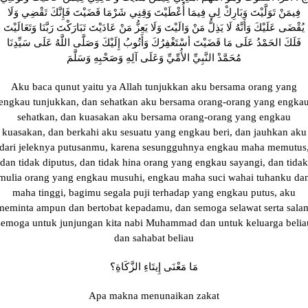
فِيمَنْ تَوَلَّيْتَ وَبَارِكْ لِي فِيمَا أُعْطَيْتَ وَقِنِي شَرْمَا قَضَيْتَ فَإِنَّكَ تَقْضِي وَلَا
يُقْضَى عَلَيْكَ وَأَنَّهُ لَا يَذِلُّ مَنْ وَالَيْتَ وَلَا يَعِزُّ مَنْ عَادَيْتَ تَبَارَكْتَ رَبَّنَا وَتَعَالَيْتَ
فَلَكَ الحَمْدُ عَلَى مَا قَضَيْتَ أسْتَغْفِرُكَ وَأَتُوبُ إِلَيْكَ وَصَلَّى اللَّهُ عَلَى سَيِّدِنَا
مُحَمَّدْ النَّبِيِّ الأُمِّيِّ وَعَلَى آلِهِ وَصَحْبِهِ وَسَلَّمَ
Aku baca qunut yaitu ya Allah tunjukkan aku bersama orang yang
engkau tunjukkan, dan sehatkan aku bersama orang-orang yang engka
sehatkan, dan kuasakan aku bersama orang-orang yang engkau
kuasakan, dan berkahi aku sesuatu yang engkau beri, dan jauhkan aku
dari jeleknya putusanmu, karena sesungguhnya engkau maha memutus
dan tidak diputus, dan tidak hina orang yang engkau sayangi, dan tidak
mulia orang yang engkau musuhi, engkau maha suci wahai tuhanku da
maha tinggi, bagimu segala puji terhadap yang engkau putus, aku
meminta ampun dan bertobat kepadamu, dan semoga selawat serta sala
semoga untuk junjungan kita nabi Muhammad dan untuk keluarga belia
dan sahabat beliau
مَا مَعْنَى إِيتَاءِ الزَّكَاةِ؟
Apa makna menunaikan zakat