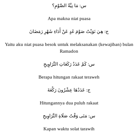
س: مَا نِيَّةُ الصَّوْمِ؟
Apa makna niat puasa
ج: هِيَ نَوَيْتُ صَوْمَ غَدٍ عَنْ أَدَاءِ شَهْرِ رَمَضَانَ
Yaitu aku niat puasa besok untuk melaksanakan (kewajiban) bulan
Ramadon
س: كَمْ عَدَدُ رَكَعَاتِ التَّرَاوِيحِ
Berapa hitungan rakaat teraweh
ج: عَدَدُهَا عِشْرُونَ رَكْعَةَ
Hitungannya dua puluh rakaat
س: مَتَى وَقْتُ صَلَاةِ التَّرَاوِيحِ
Kapan waktu solat tarawih