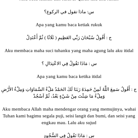
س: ماذا تقول في الركوع؟
Apa yang kamu baca ketiak rukuk
ج : أَقُولُ سُبْحَانَ رَبِّي العَظِيمِ ( ثَلَاثًا ) ثُمَّ أَعْتَدِلُ
Aku membaca maha suci tuhanku yang maha agung lalu aku itidal
س : مَاذَا تَقُولُ فِي الاعْتِدَالِ ؟
Apa yang kamu baca ketika itidal
ج : أَقُولُ سَمِعَ اللَّهُ لَمِنْ حَمِدَهُ رَبَنَا لَكَ الحَمْدُ مَلْءُ السَّمَاوَاتِ وَمِلْءُ الأَرْضِ
وَمِلْءُ مَا شِئْتَ مِنْ شَيْءٍ بَعْدُ، ثُمَّ اَسْجُدْ
Aku membaca Allah maha mendengar orang yang memujinya, wahai
Tuhan kami bagimu segala puji, seisi langit dan bumi, dan seisi yang
engkau mau. Lalu aku sujud
س : مَاذَا تَقُولُ فِي السُّجُودِ