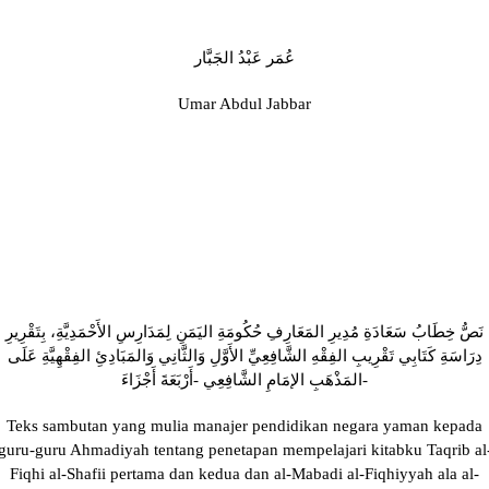
عُمَر عَبْدُ الجَبَّار
Umar Abdul Jabbar
نَصُّ خِطَابُ سَعَادَةِ مُدِيرِ المَعَارِفِ حُكُومَةِ اليَمَنِ لِمَدَارِسِ الأَحْمَدِيَّةِ، بِتَقْرِيرِ
دِرَاسَةِ كَتَابِي تَقْرِيبِ الفِقْهِ الشَّافِعِيِّ الأَوَّلِ وَالثَّانِي وَالمَبَادِئِ الفِقْهِيَّةِ عَلَى
المَذْهَبِ الإمَامِ الشَّافِعِي -أَرْبَعَةَ أَجْزَاءَ-
Teks sambutan yang mulia manajer pendidikan negara yaman kepada
guru-guru Ahmadiyah tentang penetapan mempelajari kitabku Taqrib al
Fiqhi al-Shafii pertama dan kedua dan al-Mabadi al-Fiqhiyyah ala al-