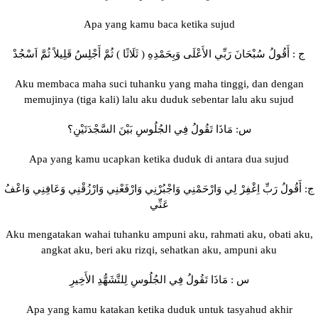
Apa yang kamu baca ketika sujud
ج : أَقُولُ سُبْحَانَ رَبِّي الأَعْلَى وَبِحَمْدِهِ ( ثَلَاثًا ) ثُمَّ أَجْلِسُ قَلِيلاً ثُمَّ اَسْجُدْ
Aku membaca maha suci tuhanku yang maha tinggi, dan dengan
memujinya (tiga kali) lalu aku duduk sebentar lalu aku sujud
س: مَاذَا تَقُولُ فِي الجُلُوسِ بَيْنَ السَّجْدَتَيْنِ؟
Apa yang kamu ucapkan ketika duduk di antara dua sujud
ج: أَقُولُ رَبِّ اِغْفِرْ لِي وَارْحَمْنِي وَاجْبُرْنِي وَارْفَعْنِي وَارْزُقْنِي وَعَافِنِي وَاعْفُ
عَنِّي
Aku mengatakan wahai tuhanku ampuni aku, rahmati aku, obati aku,
angkat aku, beri aku rizqi, sehatkan aku, ampuni aku
س : مَاذَا تَقُولُ فِي الجُلُوسِ لِلتَّشَهُّدِ الأَخِيرِ
Apa yang kamu katakan ketika duduk untuk tasyahud akhir