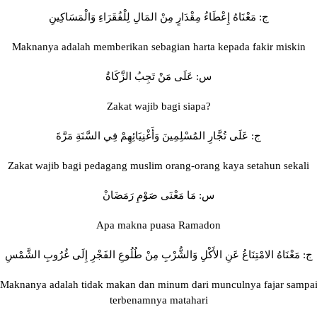
ج: مَعْنَاهُ إِعْطَاءُ مِقْدَارٍ مِنْ المَالِ لِلْفُقَرَاءِ وَالْمَسَاكِينِ
Maknanya adalah memberikan sebagian harta kepada fakir miskin
س: عَلَى مَنْ تَجِبُ الزَّكَاةُ
Zakat wajib bagi siapa?
ج: عَلَى تُجَّارِ المُسْلِمِينَ وَأَغْنِيَائِهِمْ فِي السَّنَةِ مَرَّةَ
Zakat wajib bagi pedagang muslim orang-orang kaya setahun sekali
س: مَا مَعْنَى صَوْمِ رَمَضَانْ
Apa makna puasa Ramadon
ج: مَعْنَاهُ الامْتِنَاعُ عَنِ الأَكْلِ وَالشُّرْبِ مِنْ طُلُوعِ الفَجْرِ إِلَى غُرُوبِ الشَّمْسِ
Maknanya adalah tidak makan dan minum dari munculnya fajar sampa
terbenamnya matahari