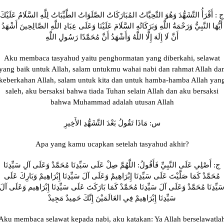
ج : أَقْرَأُ التَّشَهُّدَ وَهُوَ التَّحِيَّاتُ المُبَارَكَاتُ الصَّلَوَاتُ الطَّيِّبَاتُ لِلَّهِ السَّلَامُ عَلَيْكَ
أَيُّهَا النَّبِيُّ وَرَحْمَةُ اللَّهِ وَبَرَكَاتُهِ السَّلَامَ عَلَيْنَا وَعَلَى عِبَادِ اللَّهِ الصَّالِحِينَ أَشْهَدُ
أَنَّ لَا إِلَهَ إِلَّا اللَّهُ وَأَشْهَدُ أَنَّ مُحَمَّدًا رَسُولِ اللَّهِ
Aku membaca tasyahud yaitu penghormatan yang diberkahi, selawat
yang baik untuk Allah, salam untukmu wahai nabi dan rahmat Allah da
keberkahan Allah, salam untuk kita dan untuk hamba-hamba Allah yan
saleh, aku bersaksi bahwa tiada Tuhan selain Allah dan aku bersaksi
bahwa Muhammad adalah utusan Allah
س: مَاذَا تَقُولُ بَعْدَ التَّشَهُّدِ الأَخِيرِ
Apa yang kamu ucapkan setelah tasyahud akhir?
ج: أَصْلِي عَلَى النَّبِيِّ فَأَقُولُ: اللَّهُمَّ صِلْ عَلَى سَيِّدِنَا مُحَمَّدْ وَعَلَى آلِ سَيِّدِنَا
مُحَمَّدْ كَمَا صَلَّيْتَ عَلَى سَيِّدِنَا إِبْرَاهِيمْ وَعَلَى آلَ سَيِّدِنَا إِبْرَاهِيمْ وَبَارِكَ عَلَى
َيِّدِنَا مُحَمَّدْ وَعَلَى آلَ سَيِّدِنَا مُحَمَّدْ كَمَا بَارَكَتَ عَلَى سَيِّدِنَا إِبْرَاهِيم وَعَلَى آلَ
سَيِّدِنَا إِبْرَاهِيمْ فِي العَالَمَيْنَ إِنَّكَ حَمِيدٌ مَجِيدْ
Aku membaca selawat kepada nabi, aku katakan: Ya Allah berselawatla