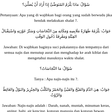
سُؤَالٌ: مَاذَا يَلْزَمُ المُتَوَضِّئُ إِذَا أَرَادَ أَنْ يُصَلِّيَ؟
Pertanyaan: Apa yang di wajibkan bagi orang yang sudah berwudu jika
hendak melakukan shalat ?.
جَوَابٌ: يَلْزَمُهُ طَهَارَةُ مَلَابِسِهِ وَمَكَانِهِ مِنَ النَّجَاسَاتِ وَسَتْرُ عَوْرَتِهِ وَاسْتِقْبَالُ
القِبْلَةِ وَمَعْرِفَةُ دُخُولِ الوَقْتِ
Jawaban: Di wajibkan baginya suci pakaiannya dan tempatnya dari
semua najis dan menutup aurat dan menghadap ke arah kiblat dan
mengetahui masuknya waktu shalat.
سُؤَالٌ: مَا النَّجَاسَاتُ؟
Tanya : Apa najis-najis itu ?.
جَوَابٌ: هِيَ الدَّمُ وَالقَيْحُ وَالقَيْئُ وَالخَمْرُ وَالكَلْبُ وَالخِنْزِيرُ وَالبَوْلُ وَالغَائِطُ
وَالرَّوْثُ
Jawaban: Najis-najis adalah : Darah, nanah, muntah, minuman keras,
anjing, babi, air kencing, kotoran manusia dan kotoran hewan.