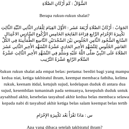
السُّؤَالُ : كَمَ أَرْكَانِ الصَّلَاةِ
Berapa rukun-rukun shalat?
الجَوَابُ : أَرْكَانُ الصَّلَاةِ أَرْبَعَةَ عَشَر : الأَوَّلَ القِيَامَ لِلْقَادِرِ الثَّانِي النِّيَّةِ الثَّالِثِ
تَكْبِيرَةَ الإِحْرَامِ الرَّابِعِ قِرَاءَةَ الفَاتِحَةِ الخَامِسِ الرُّكُوعِ السَّادِسِ الاعْتِدَالِ
السَّابِعِ السُّجُودِ الثَّامِنِ الجُلُوسِ بَيْنَ السَّجْدَتَيْنِ التَّاسِع الطُّمَأْنِينَةَ فِي الكُلِّ
العَاشِرِ الجُلُوسِ لِلتَّشَهُّدِ الأَخِيرِ الحَادِي عَشْرَةُ التَّشَهُّد الأَخِيرِ الثَّانِي عَشَرَ
الصَّلَاةَ عَلَى النَّبِيِّ صَلَّى اللَّهُ عَلَيْهِ وَسَلَّمَ فِي التَّشَهُّدِ الأَخِيرِ الثَّالِثِ عَشْرَةُ
السَّلَام الرَّابِعِ عَشْرَةُ التَّرْتِيب
Rukun rukun shalat ada empat belas: pertama: berdiri bagi yang mampu
kedua niat, ketiga takbiratul ihram, keempat membaca fathiha, kelima
rukuk, keenam itidal, ketujuh sujud, kedelapan duduk di antara dua
sujud, kesembilan tumaninah pada semuanya, kesepuluh duduk untuk
taysahhud akhir, kesebelas tasyahud akhir kedua belas membaca selawa
kepada nabi di tasyahud akhir ketiga belas salam keempat belas tertib
س : مَاذَا تَقْرَأُ بَعْد تَكْبِيرَةِ الإِحْرَامِ
Apa yang dibaca setelah takbiratul ihram?