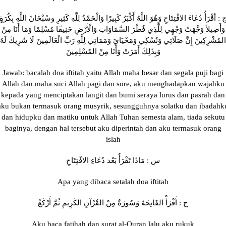
 : أقْرَأُ دُعَاءَ الافْتِتَاحِ وَهُوَ اللَّهُ أَكْبَرُ كَبِيرًا وَالْحَمْدُ لِلَّهِ كَثِيرِ وسُبْحَانَ اللَّهِ بِكُرَةٍ
وَأَصِيلاً وَجَّهَتْ وَجْهِي لِلَّذِي فُطْرَ السَّمَاوَاتِ وَالْأَرْضِ حَنِيفًا مُسْلِمًا وَمَا أَنَا مِنْ
المُشْرِكِينَ إِنَّ صَلَاتِي وَنُسُكِي وَمَحْيَايَ وَمَمَاتِي لِلَّهِ رَبِّ الْعَالَمِينَ لَا شَرِيكَ لَهُ
وَبِذَلِكَ أَمَرَتْ وَأَنَا مِنْ المُسْلِمِينَ
Jawab: bacalah doa iftitah yaitu Allah maha besar dan segala puji bagi
Allah dan maha suci Allah pagi dan sore, aku menghadapkan wajahku
kepada yang menciptakan langit dan bumi seraya lurus dan pasrah dan
aku bukan termasuk orang musyrik, sesungguhnya solatku dan ibadahk
dan hidupku dan matiku untuk Allah Tuhan semesta alam, tiada sekutu
baginya, dengan hal tersebut aku diperintah dan aku termasuk orang
islah
س : مَاذَا تَقْرَأُ بَعْد دُعَاءِ الافْتِتَاحِ
Apa yang dibaca setalah doa iftitah
ج : أَقْرَأْ الفَاتِحَةَ وَسُورَةٌ مِنْ القُرْآنِ الكَرِيمِ ثُمَّ أَرْكَعُ
Aku baca fatihah dan surat al-Quran lalu aku rukuk