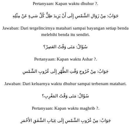
Pertanyaan: Kapan waktu dhuhur ?.
جَوَابٌ: مِنْ زَوَالِ الشَّمْسِ إِلَى أَنْ يَزِيدَ ظِلُّ كُلِّ شيءٍ عَنْ مِثْلِهِ
Jawaban: Dari tergelincirnya matahari sampai bayangan setiap benda
melebihi benda itu sendiri.
سُؤَالٌ: مَتَى وَقْتُ العَصِرْ؟
Pertanyaan: Kapan waktu Ashar ?.
جَوَابٌ: مِنْ خُرُوجِ وَقْتِ الظُّهْرِ إِلَى غُرُوبِ الشَّمْسِ
Jawaban: Dari keluarnya waktu dhuhur sampai terbenam matahari.
سُؤَالٌ: مَتَى وَقْتُ المَغْرِبِ؟
Pertanyaan: Kapan waktu maghrib ?.
جَوَابٌ: مِنْ غُرُوبِ الشَّمْسِ إِلَى غِيَابِ الشَّفَقِ الأَحْمَرِ