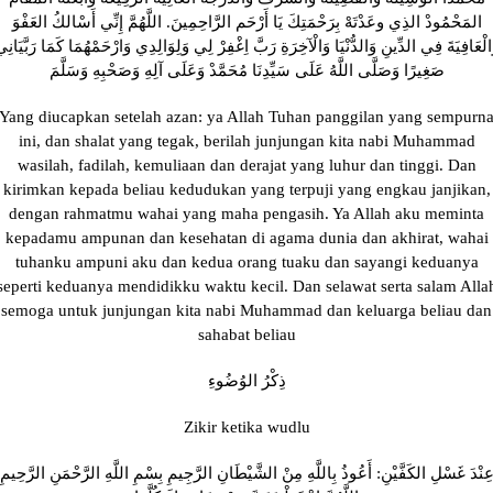
المَحْمُودْ الذِي وعَدْتَهْ بِرَحْمَتِكَ يَا أَرْحَم الرَّاحِمِينَ. اللَّهُمَّ إِنِّي أَسْالكُ العَفْوَ
الْعَافِيَةَ فِي الدِّينِ وَالدُّنْيَا وَالْآخِرَةِ رَبَّ اِغْفِرْ لِي وَلِوَالِدِي وَارْحَمْهُمَا كَمَا رَبَّيَانِ
صَغِيرًا وَصَلَّى اللَّهُ عَلَى سَيِّدِنَا مُحَمَّدْ وَعَلَى آلِهِ وَصَحْبِهِ وَسَلَّمَ
Yang diucapkan setelah azan: ya Allah Tuhan panggilan yang sempurn
ini, dan shalat yang tegak, berilah junjungan kita nabi Muhammad
wasilah, fadilah, kemuliaan dan derajat yang luhur dan tinggi. Dan
kirimkan kepada beliau kedudukan yang terpuji yang engkau janjikan,
dengan rahmatmu wahai yang maha pengasih. Ya Allah aku meminta
kepadamu ampunan dan kesehatan di agama dunia dan akhirat, wahai
tuhanku ampuni aku dan kedua orang tuaku dan sayangi keduanya
seperti keduanya mendidikku waktu kecil. Dan selawat serta salam Alla
semoga untuk junjungan kita nabi Muhammad dan keluarga beliau dan
sahabat beliau
ذِكْرُ الوُضُوءِ
Zikir ketika wudlu
ِنْدَ غَسْلِ الكَفَّيْنِ: أَعُوذُ بِاللَّهِ مِنْ الشَّيْطَانِ الرَّجِيمِ بِسْمِ اللَّهِ الرَّحْمَنِ الرَّحِيمِ